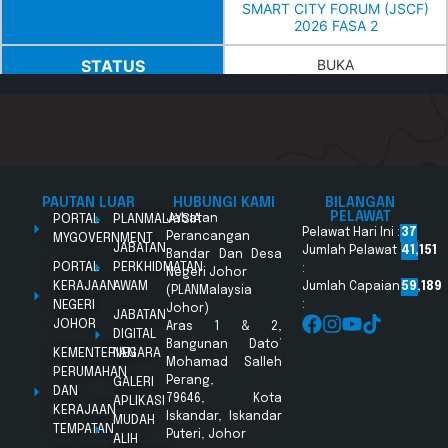
SMART CITY FORUM (JSCF)
2026 FASA 2
STATUS
BUKA
NO
2
TARIKH & MASA MULA
5 OGOS 2026
TARIKH & MASA TAMAT
17 OGOS 2026, 12.00
TEHGAH HARI
PAUTAN LUAR
HUBUNGI KAMI
BILANGAN
PELAWAT
PORTAL
PLANMALAYSIA
Jabatan
Pelawat Hari Ini :
37
Perancangan
MYGOVERNMENT
NO SIRI
JPBD.J1/151/20
JABATAN
Jumlah Pelawat
41,151
Bandar Dan Desa
PORTAL
PERKHIDMATAN
:
Negeri Johor
TAJUK
SEWAAN PERALATAN BAGI
KERAJAAN
AWAM
Jumlah Capaian
59,189
(PLANMalaysia
PENGANJURAN JOHOR
NEGERI
:
Johor)
SMART CITY FORUM (JSCF)
JABATAN
JOHOR
Aras 1 & 2,
2026 FASA 2
DIGITAL
Bangunan Dato’
KEMENTERIAN
NEGARA
Mohamad Salleh
STATUS
BUKA
PERUMAHAN
Perang,
GALERI
DAN
79646, Kota
APLIKASI
KERAJAAN
Iskandar, Iskandar
MUDAH
TEMPATAN
Puteri, Johor
ALIH