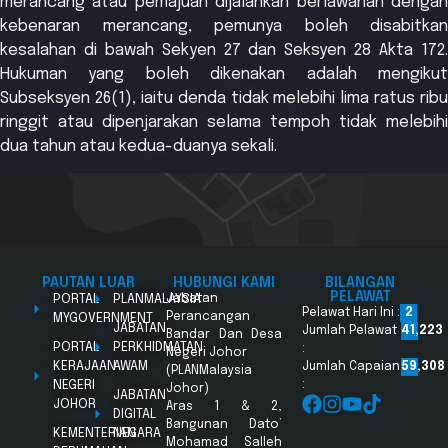
merancang atau pemajuan dijalankan berlawanan dengan
kebenaran merancang, pemunya boleh disabitkan
kesalahan di bawah Sekyen 27 dan Seksyen 28 Akta 172.
Hukuman yang boleh dikenakan adalah mengikut
Subseksyen 26(1), iaitu denda tidak melebihi lima ratus ribu
ringgit atau dipenjarakan selama tempoh tidak melebihi
dua tahun atau kedua-duanya sekali.
PAUTAN LUAR
HUBUNGI KAMI
BILANGAN
PELAWAT
PORTAL
PLANMALAYSIA
Jabatan
Pelawat Hari Ini :
2
Perancangan
MYGOVERNMENT
JABATAN
Jumlah Pelawat
41,223
Bandar Dan Desa
PORTAL
PERKHIDMATAN
:
Negeri Johor
KERAJAAN
AWAM
Jumlah Capaian
59,308
(PLANMalaysia
NEGERI
:
Johor)
JABATAN
JOHOR
Aras 1 & 2,
DIGITAL
Bangunan Dato’
KEMENTERIAN
NEGARA
Mohamad Salleh