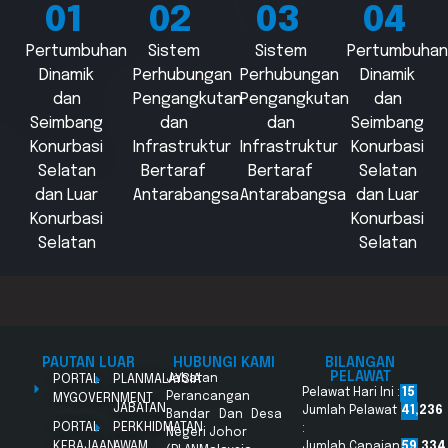
01
02
03
04
Pertumbuhan
Sistem
Sistem
Pertumbuhan
Dinamik
Perhubungan
Perhubungan
Dinamik
dan
Pengangkutan
Pengangkutan
dan
Seimbang
dan
dan
Seimbang
Konurbasi
Infrastruktur
Infrastruktur
Konurbasi
Selatan
Bertaraf
Bertaraf
Selatan
dan Luar
Antarabangsa
Antarabangsa
dan Luar
Konurbasi
Konurbasi
Selatan
Selatan
PAUTAN LUAR
HUBUNGI KAMI
BILANGAN
PELAWAT
PORTAL
PLANMALAYSIA
Jabatan
Pelawat Hari Ini :
15
Perancangan
MYGOVERNMENT
JABATAN
Jumlah Pelawat
41,236
Bandar Dan Desa
PORTAL
PERKHIDMATAN
:
Negeri Johor
KERAJAAN
AWAM
Jumlah Capaian
59,334