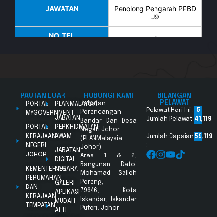
JAWATAN
Penolong Pengarah PPBD
J9
NO. TEL
-
EMEL
syahidah@johor.gov.my
NAMA
Maarof Bin Jamingan
JAWATAN
Penolong Pegawai
PAUTAN LUAR
HUBUNGI KAMI
BILANGAN
Perancang Bandar JA7
PELAWAT
PORTAL
PLANMALAYSIA
Jabatan
Pelawat Hari Ini :
5
Perancangan
MYGOVERNMENT
JABATAN
NO. TEL
07-266 7212
Jumlah Pelawat
41,119
Bandar Dan Desa
PORTAL
PERKHIDMATAN
:
Negeri Johor
KERAJAAN
AWAM
Jumlah Capaian
59,119
EMEL
maarof@johor.gov.my
(PLANMalaysia
NEGERI
:
Johor)
JABATAN
JOHOR
Aras 1 & 2,
NAMA
Mahani binti Abu Bakar
DIGITAL
Bangunan Dato’
KEMENTERIAN
NEGARA
Mohamad Salleh
JAWATAN
Penolong Pegawai
PERUMAHAN
Perang,
GALERI
Perancang Bandar JA7
DAN
79646, Kota
APLIKASI
KERAJAAN
Iskandar, Iskandar
MUDAH
NO. TEL
07-7266 7217
TEMPATAN
Puteri, Johor
ALIH